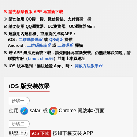
請先移除舊版 APP 再重新下載
請勿使用 QQ掃一掃、微信掃描、支付寶掃一掃
請勿使用 QQ瀏覽器、UC瀏覽器、UC瀏覽器Mini
建議用內建相機、或推薦的掃碼APP：
iOS :
二維碼條碼
或
QR碼
掃描
Android :
二維碼條瞄
或
二維碼
掃描
若 APP 無法更新或下載，請先刪除再重新安裝。仍無法解決問題，請
聯繫客服（
Line：sline66
）並附上本頁網址
iOS 版本遇到「無法驗證 App」時：
開啟方法教學
iOS 版安裝教學
步驟一
使用
safari 或
Chrome 開啟本>頁面
步驟二
點擊上方
按鈕下載安裝 APP
iOS 下載