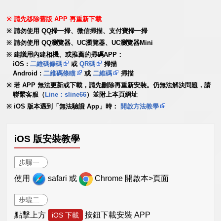
請先移除舊版 APP 再重新下載
請勿使用 QQ掃一掃、微信掃描、支付寶掃一掃
請勿使用 QQ瀏覽器、UC瀏覽器、UC瀏覽器Mini
建議用內建相機、或推薦的掃碼APP：
iOS :
二維碼條碼
或
QR碼
掃描
Android :
二維碼條瞄
或
二維碼
掃描
若 APP 無法更新或下載，請先刪除再重新安裝。仍無法解決問題，請
聯繫客服（
Line：sline66
）並附上本頁網址
iOS 版本遇到「無法驗證 App」時：
開啟方法教學
iOS 版安裝教學
步驟一
使用
safari 或
Chrome 開啟本>頁面
步驟二
點擊上方
按鈕下載安裝 APP
iOS 下載