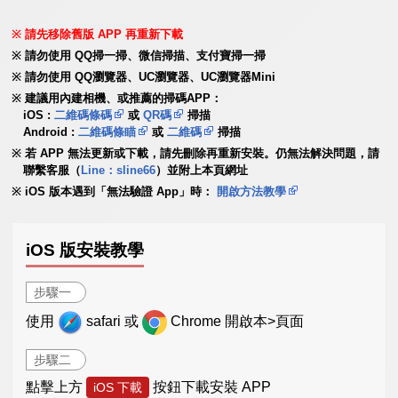
請先移除舊版 APP 再重新下載
請勿使用 QQ掃一掃、微信掃描、支付寶掃一掃
請勿使用 QQ瀏覽器、UC瀏覽器、UC瀏覽器Mini
建議用內建相機、或推薦的掃碼APP：
iOS :
二維碼條碼
或
QR碼
掃描
Android :
二維碼條瞄
或
二維碼
掃描
若 APP 無法更新或下載，請先刪除再重新安裝。仍無法解決問題，請
聯繫客服（
Line：sline66
）並附上本頁網址
iOS 版本遇到「無法驗證 App」時：
開啟方法教學
iOS 版安裝教學
步驟一
使用
safari 或
Chrome 開啟本>頁面
步驟二
點擊上方
按鈕下載安裝 APP
iOS 下載