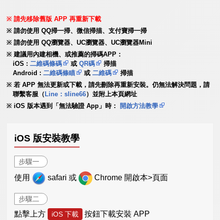
請先移除舊版 APP 再重新下載
請勿使用 QQ掃一掃、微信掃描、支付寶掃一掃
請勿使用 QQ瀏覽器、UC瀏覽器、UC瀏覽器Mini
建議用內建相機、或推薦的掃碼APP：
iOS :
二維碼條碼
或
QR碼
掃描
Android :
二維碼條瞄
或
二維碼
掃描
若 APP 無法更新或下載，請先刪除再重新安裝。仍無法解決問題，請
聯繫客服（
Line：sline66
）並附上本頁網址
iOS 版本遇到「無法驗證 App」時：
開啟方法教學
iOS 版安裝教學
步驟一
使用
safari 或
Chrome 開啟本>頁面
步驟二
點擊上方
按鈕下載安裝 APP
iOS 下載