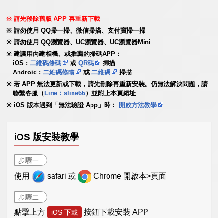
請先移除舊版 APP 再重新下載
請勿使用 QQ掃一掃、微信掃描、支付寶掃一掃
請勿使用 QQ瀏覽器、UC瀏覽器、UC瀏覽器Mini
建議用內建相機、或推薦的掃碼APP：
iOS :
二維碼條碼
或
QR碼
掃描
Android :
二維碼條瞄
或
二維碼
掃描
若 APP 無法更新或下載，請先刪除再重新安裝。仍無法解決問題，請
聯繫客服（
Line：sline66
）並附上本頁網址
iOS 版本遇到「無法驗證 App」時：
開啟方法教學
iOS 版安裝教學
步驟一
使用
safari 或
Chrome 開啟本>頁面
步驟二
點擊上方
按鈕下載安裝 APP
iOS 下載