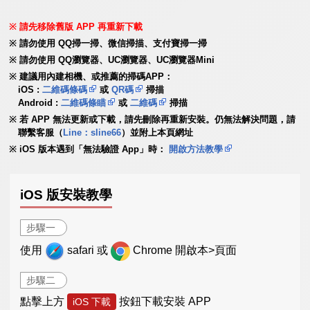
請先移除舊版 APP 再重新下載
請勿使用 QQ掃一掃、微信掃描、支付寶掃一掃
請勿使用 QQ瀏覽器、UC瀏覽器、UC瀏覽器Mini
建議用內建相機、或推薦的掃碼APP：
iOS :
二維碼條碼
或
QR碼
掃描
Android :
二維碼條瞄
或
二維碼
掃描
若 APP 無法更新或下載，請先刪除再重新安裝。仍無法解決問題，請
聯繫客服（
Line：sline66
）並附上本頁網址
iOS 版本遇到「無法驗證 App」時：
開啟方法教學
iOS 版安裝教學
步驟一
使用
safari 或
Chrome 開啟本>頁面
步驟二
點擊上方
按鈕下載安裝 APP
iOS 下載