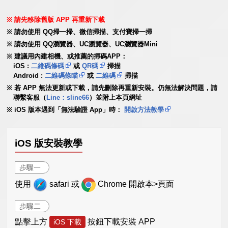
請先移除舊版 APP 再重新下載
請勿使用 QQ掃一掃、微信掃描、支付寶掃一掃
請勿使用 QQ瀏覽器、UC瀏覽器、UC瀏覽器Mini
建議用內建相機、或推薦的掃碼APP：
iOS :
二維碼條碼
或
QR碼
掃描
Android :
二維碼條瞄
或
二維碼
掃描
若 APP 無法更新或下載，請先刪除再重新安裝。仍無法解決問題，請
聯繫客服（
Line：sline66
）並附上本頁網址
iOS 版本遇到「無法驗證 App」時：
開啟方法教學
iOS 版安裝教學
步驟一
使用
safari 或
Chrome 開啟本>頁面
步驟二
點擊上方
按鈕下載安裝 APP
iOS 下載