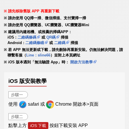
請先移除舊版 APP 再重新下載
請勿使用 QQ掃一掃、微信掃描、支付寶掃一掃
請勿使用 QQ瀏覽器、UC瀏覽器、UC瀏覽器Mini
建議用內建相機、或推薦的掃碼APP：
iOS :
二維碼條碼
或
QR碼
掃描
Android :
二維碼條瞄
或
二維碼
掃描
若 APP 無法更新或下載，請先刪除再重新安裝。仍無法解決問題，請
聯繫客服（
Line：sline66
）並附上本頁網址
iOS 版本遇到「無法驗證 App」時：
開啟方法教學
iOS 版安裝教學
步驟一
使用
safari 或
Chrome 開啟本>頁面
步驟二
點擊上方
按鈕下載安裝 APP
iOS 下載